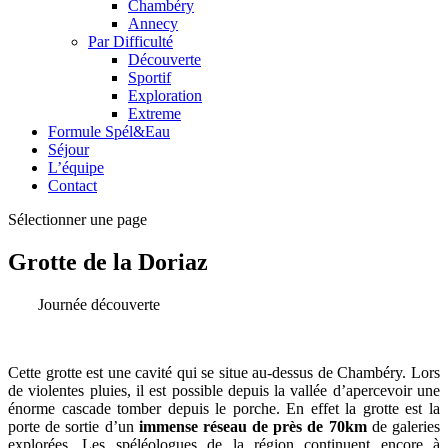
Chambéry
Annecy
Par Difficulté
Découverte
Sportif
Exploration
Extreme
Formule Spél&Eau
Séjour
L’équipe
Contact
Sélectionner une page
Grotte de la Doriaz
Journée découverte
Cette grotte est une cavité qui se situe au-dessus de Chambéry. Lors
de violentes pluies, il est possible depuis la vallée d’apercevoir une
énorme cascade tomber depuis le porche. En effet la grotte est la
porte de sortie d’un
immense réseau de près de 70km
de galeries
explorées. Les spéléologues de la région continuent encore à