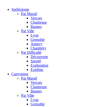
Spéléologie
Par Massif
Vercors
Chartreuse
Bauges
Par Ville
Lyon
Grenoble
Annecy
Chambéry
Par Difficulté
Découverte
Sportif
Exploration
Extrême
Canyoning
Par Massif
Vercors
Chartreuse
Bauges
Par Ville
Lyon
Grenoble