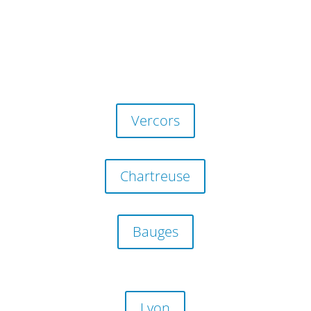
attentes et vous offrira une expérience inoubliable
dans les profondeurs souterraines de ces massifs
montagneux.
Vercors
Chartreuse
Bauges
Lyon