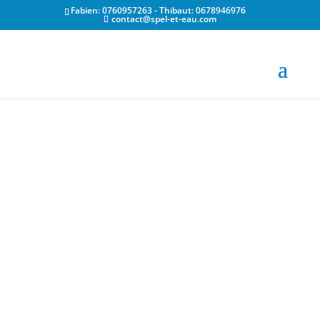
Fabien: 0760957263 - Thibaut: 0678946976
contact@spel-et-eau.com
La spéléologie est une activité sportive unique qui
permet de découvrir les merveilles souterraines
cachées dans les massifs montagneux calcaires tels
que ceux de la Chartreuse, du Vercors et des
Bauges.
La fraîcheur des grottes en été offre un répit
bienvenu à la chaleur estivale, tout en permettant de
découvrir un paysage souterrain extraordinaire. Les