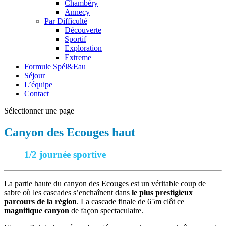
Chambéry
Annecy
Par Difficulté
Découverte
Sportif
Exploration
Extreme
Formule Spél&Eau
Séjour
L’équipe
Contact
Sélectionner une page
Canyon des Ecouges haut
1/2 journée sportive
La partie haute du canyon des Ecouges est un véritable coup de
sabre où les cascades s’enchaînent dans
le plus prestigieux
parcours de la région
. La cascade finale de 65m clôt ce
magnifique canyon
de façon spectaculaire.