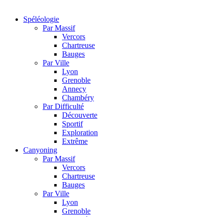
Spéléologie
Par Massif
Vercors
Chartreuse
Bauges
Par Ville
Lyon
Grenoble
Annecy
Chambéry
Par Difficulté
Découverte
Sportif
Exploration
Extrême
Canyoning
Par Massif
Vercors
Chartreuse
Bauges
Par Ville
Lyon
Grenoble