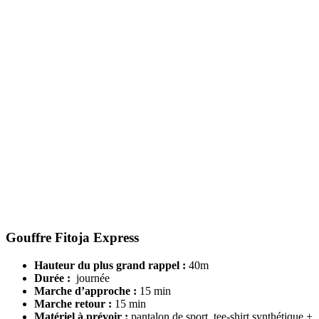
Gouffre Fitoja Express
Hauteur du plus grand rappel :
40m
Durée :
journée
Marche d’approche :
15 min
Marche retour :
15 min
Matériel à prévoir :
pantalon de sport, tee-shirt synthétique +