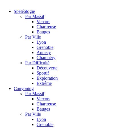
Spéléologie
Par Massif
Vercors
Chartreuse
Bauges
Par Ville
Lyon
Grenoble
Annecy
Chambéry
Par Difficulté
Découverte
Sportif
Exploration
Extrême
Canyoning
Par Massif
Vercors
Chartreuse
Bauges
Par Ville
Lyon
Grenoble