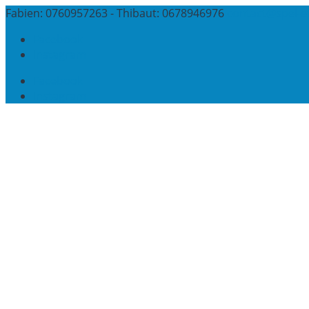
Fabien: 0760957263 - Thibaut: 0678946976
contact@spel-e
Facebook
Instagram
Facebook
Instagram