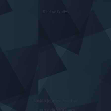
Dent de Crolles
Spéléo journée sportive
A partir de
120€
/pers.