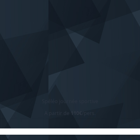
Spéléo journée sportive
A partir de
110€
/pers.