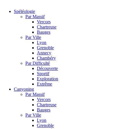
Spéléologie
Par Massif
Vercors
Chartreuse
Bauges
Par Ville
Lyon
Grenoble
Annecy
Chambéry
Par Difficulté
Découverte
Sportif
Exploration
Extrême
Canyoning
Par Massif
Vercors
Chartreuse
Bauges
Par Ville
Lyon
Grenoble