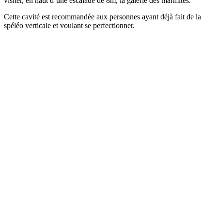
visiter, en haut d’une escalade de 8m, la galerie des marmites.
Cette cavité est recommandée aux personnes ayant déjà fait de la
spéléo verticale et voulant se perfectionner.