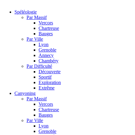
Spéléologie
Par Massif
Vercors
Chartreuse
Bauges
Par Ville
Lyon
Grenoble
Annecy
Chambéry
Par Difficulté
Découverte
Sportif
Exploration
Extrême
Canyoning
Par Massif
Vercors
Chartreuse
Bauges
Par Ville
Lyon
Grenoble