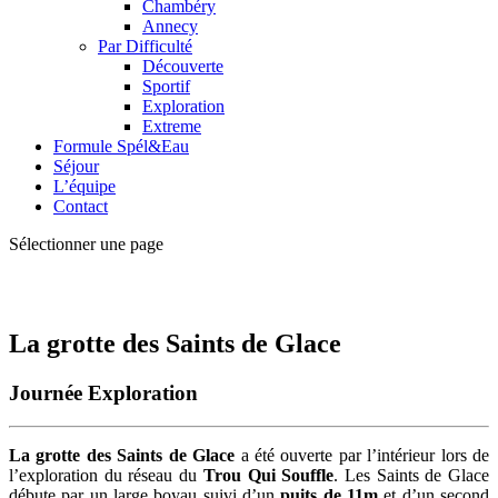
Chambéry
Annecy
Par Difficulté
Découverte
Sportif
Exploration
Extreme
Formule Spél&Eau
Séjour
L’équipe
Contact
Sélectionner une page
La grotte des Saints de Glace
Journée Exploration
La grotte des Saints de Glace
a été ouverte par l’intérieur lors de
l’exploration du réseau du
Trou Qui Souffle
. Les Saints de Glace
débute par un large boyau suivi d’un
puits de 11m
et d’un second