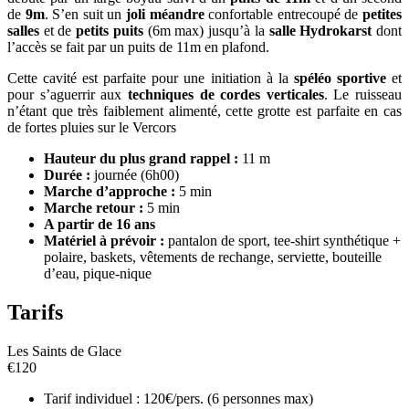
de
9m
. S’en suit un
joli méandre
confortable entrecoupé de
petites
salles
et de
petits puits
(6m max) jusqu’à la
salle Hydrokarst
dont
l’accès se fait par un puits de 11m en plafond.
Cette cavité est parfaite pour une initiation à la
spéléo sportive
et
pour s’aguerrir aux
techniques de cordes verticales
. Le ruisseau
n’étant que très faiblement alimenté, cette grotte est parfaite en cas
de fortes pluies sur le Vercors
Hauteur du plus grand rappel :
11 m
Durée :
journée (6h00)
Marche d’approche :
5 min
Marche retour :
5 min
A partir de 16 ans
Matériel à prévoir :
pantalon de sport, tee-shirt synthétique +
polaire, baskets, vêtements de rechange, serviette, bouteille
d’eau, pique-nique
Tarifs
Les Saints de Glace
€
120
Tarif individuel : 120€/pers. (6 personnes max)