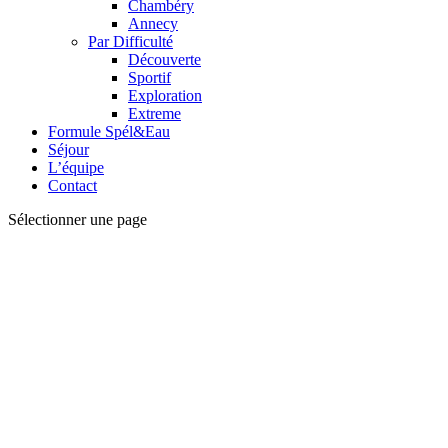
Chambéry
Annecy
Par Difficulté
Découverte
Sportif
Exploration
Extreme
Formule Spél&Eau
Séjour
L’équipe
Contact
Sélectionner une page