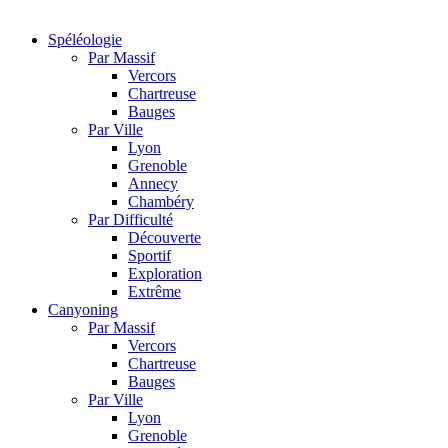
Spéléologie
Par Massif
Vercors
Chartreuse
Bauges
Par Ville
Lyon
Grenoble
Annecy
Chambéry
Par Difficulté
Découverte
Sportif
Exploration
Extrême
Canyoning
Par Massif
Vercors
Chartreuse
Bauges
Par Ville
Lyon
Grenoble