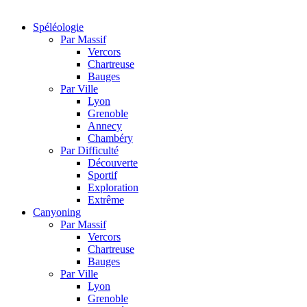
Spéléologie
Par Massif
Vercors
Chartreuse
Bauges
Par Ville
Lyon
Grenoble
Annecy
Chambéry
Par Difficulté
Découverte
Sportif
Exploration
Extrême
Canyoning
Par Massif
Vercors
Chartreuse
Bauges
Par Ville
Lyon
Grenoble