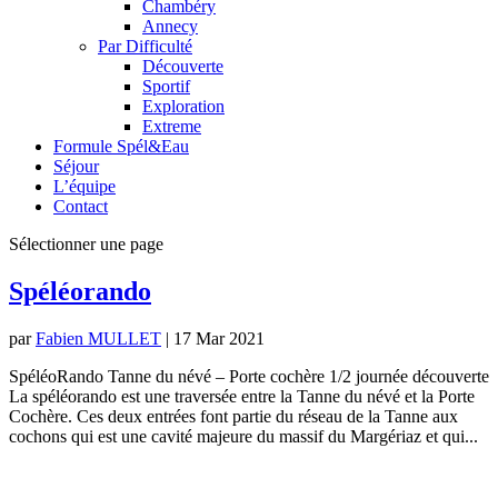
Chambéry
Annecy
Par Difficulté
Découverte
Sportif
Exploration
Extreme
Formule Spél&Eau
Séjour
L’équipe
Contact
Sélectionner une page
Spéléorando
par
Fabien MULLET
|
17 Mar 2021
SpéléoRando Tanne du névé – Porte cochère 1/2 journée découverte
La spéléorando est une traversée entre la Tanne du névé et la Porte
Cochère. Ces deux entrées font partie du réseau de la Tanne aux
cochons qui est une cavité majeure du massif du Margériaz et qui...