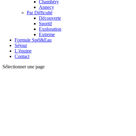
Chambéry
Annecy
Par Difficulté
Découverte
Sportif
Exploration
Extreme
Formule Spél&Eau
Séjour
L’équipe
Contact
Sélectionner une page