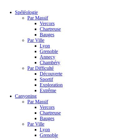
Spéléologie
Par Massif
Vercors
Chartreuse
Bauges
Par Ville
Lyon
Grenoble
Annecy
Chambéry
Par Difficulté
Découverte
Sportif
Exploration
Extrême
Canyoning
Par Massif
Vercors
Chartreuse
Bauges
Par Ville
Lyon
Grenoble