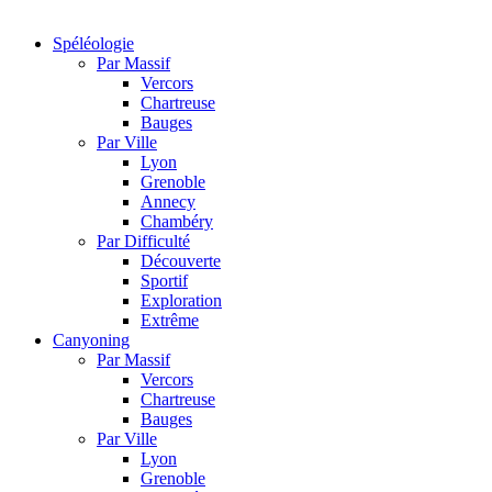
Spéléologie
Par Massif
Vercors
Chartreuse
Bauges
Par Ville
Lyon
Grenoble
Annecy
Chambéry
Par Difficulté
Découverte
Sportif
Exploration
Extrême
Canyoning
Par Massif
Vercors
Chartreuse
Bauges
Par Ville
Lyon
Grenoble