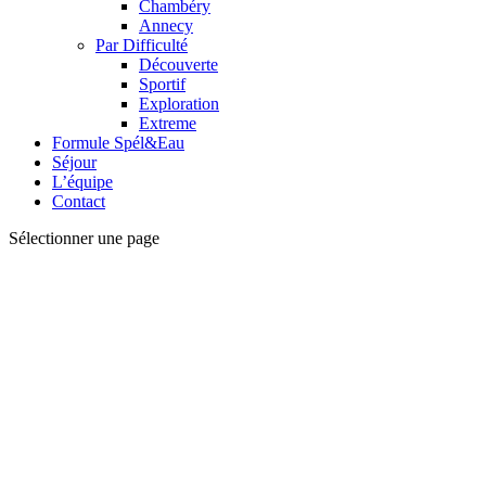
Chambéry
Annecy
Par Difficulté
Découverte
Sportif
Exploration
Extreme
Formule Spél&Eau
Séjour
L’équipe
Contact
Sélectionner une page